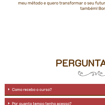
meu método e quero transformar o seu futu
também! Bo
PERGUNTA
Como recebo o curso?
Por quanto tempo tenho acesso?