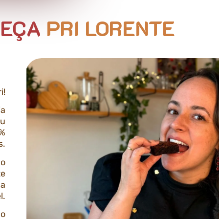
EÇA
PRI LORENTE
i!
ia
eu
0%
s.
ão
te
 a
l.
 o