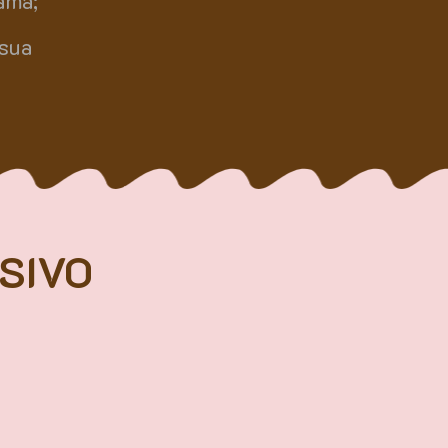
ama;
 sua
SIVO