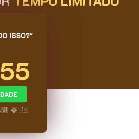
OR
TEMPO LIMITADO
DO ISSO?"
,55
IDADE