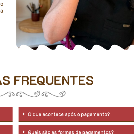
ro
ra
S FREQUENTES
O que acontece após o pagamento?
Quais são as formas de pagamentos?