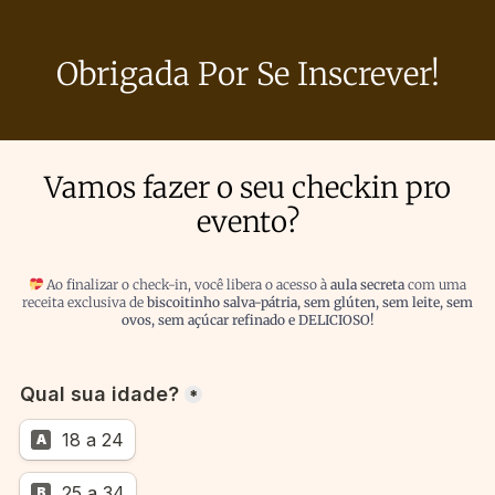
Obrigada Por Se Inscrever!
Vamos fazer o seu checkin pro
evento?
Ao finalizar o check-in, você libera o acesso à
aula secreta
com uma
receita exclusiva de
biscoitinho salva-pátria, sem glúten, sem leite, sem
ovos, sem açúcar refinado e DELICIOSO!